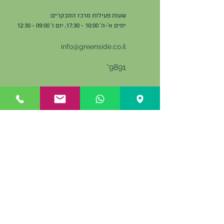
שעות פעילות מרכז המבקרים:
ימים א'-ה' 10:00 - 17:30, יום ו' 09:00 - 12:30
info@greenside.co.il
9891*
למידע ובירורים
השאירו פרטים, ונחזור אליכם בהקדם