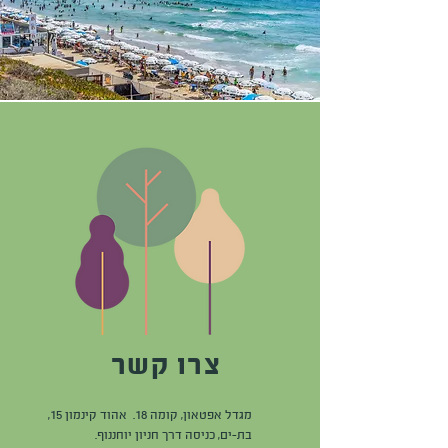
צרו קשר
מגדל אפטאון, קומה 18. אהוד קינמון 15,
בת-ים, כניסה דרך חניון יוחננוף.