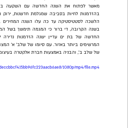
של שלב ב׳, והבניה באמצעות חברת אלקטרה בעיצומה
91cdeccbbcf415bb96fc223aacb6ae8/1080p/mp4/file.mp4