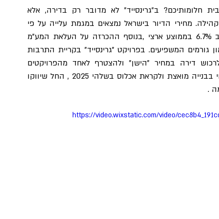
מאשר לפתוח את השנה החדשה עם השקעה בבית חלומותיכם? ב"גרינסייד" לא מדובר רק בדירה, אלא 
בהזדמנות לחיות בסביבה שמגלמת חדשנות, ירוק וקהילה. מחירי הדיור בישראל נמצאים במגמת עלייה על פי 
הלשכה לסטטיסטיקה עד כה עלו השנה המחירים ב 6.7% בממוצע ארצי ,בנוסף ההכרזה על העלאת המע"מ 
בשנה הקרובה, די ברור כי המגמה תימשך בשל המון גורמים המשפיעים. בפרויקט "גרינסייד" בקריית התרבות 
החדשה של בת ים עדיין ישנה הזדמנות נדירה לרכוש דירה במחיר "הישן" ולהצטרף לאחד מהפרויקטים 
המרשימים ביותר באזור. עם סיומו של שלב׳ א׳ המצוי בבנייה מואצת ולקראת אכלוס בשלהי 2025 , החל שיווקו 
 .
https://video.wixstatic.com/video/cec8b4_1