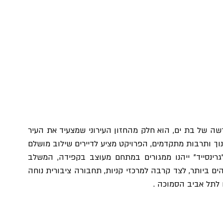
פרויקט "גרינסייד", הממוקם בלב קריית התרבות החדשה של בת ים, הוא חלק מהחזון העירוני שמצעיד את העיר 
קדימה. לצד גישה ישירה לפארקים ירוקים, מוסדות חינוך ותרבות מתקדמים, הפרויקט מציע לדיירים שילוב מושלם 
של איכות חיים, קהילה ומודרניות. בין היתר, דיירי "גרינסייד" ייהנו ממגורים במתחם מעוצב בקפידה, המשלב 
שטחים ירוקים עם פתרונות מגורים בסטנדרטים הגבוהים ביותר, לצד קרבה למרכזי קניות, תחבורה ציבורית נוחה 
 לתל אביב הסמוכה .