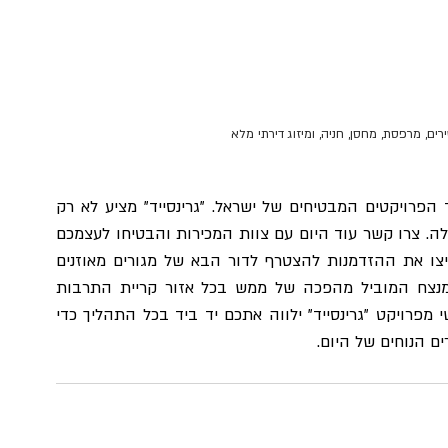
ים, מרפסת, מחסן, חניה, ומיזוג דירתי מלא
אין זמן טוב יותר מהיום להבטיח את מקומכם באחד הפרויקטים המבטיחים של ישראל. "גרינסייד" מציע לא רק 
דירה, אלא אורח חיים שמחבר בין חדשנות, טבע וקהילה. צרו קשר עוד היום עם צוות המכירות והבטיחו לעצמכם 
את הזכות להיות חלק מפרויקט פורץ דרך. אל תחמיצו את ההזדמנות להצטרף לדור הבא של מגורים מאוזנים 
הבנויים נמוך וקרוב לקרקע , בלב בת ים במיקום מנצח המוביל מהפכה של ממש בכל אזור קריית התרבות 
המתחדשת של בת ים.  צרו קשר , ונציג מכירות אישי מפרויקט "גרינסייד" ילווה אתכם יד ביד בכל התהליך כדי 
 הנוחים של היום.