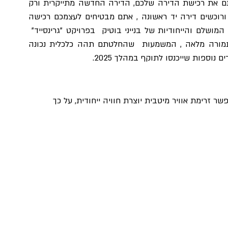
אם אתם קוראים הכתבה קרוב לוודאי שעד כה דחיתם את רכישת הדירה שלכם, הדירה החדשה מתייקרית ורק 
מתרחקת , ולכן ככל שנכנסים מוקדם יותר להחלטה ורוכשים דירה יד ראשונה , אתם מבטיחים לעצמכם רכישה 
שעוד תשביח עצמה תתייקר.  כפי שתיווכחו המיקום המושלם והייחודיות של בנייני בוטיק  בפרויקט "גרינסייד"  
יוצר  שילוב  מושלם של איכות חיים ומחיר הוגן לתמורה מלאה , המשמעות  שהחלטתם תהה כלכלית נכונה 
נוספות שייכנסו לתוקף במהלך 2025.
 זרימת אוויר מיטבית יוצרת חוויה ייחודית, על כך 