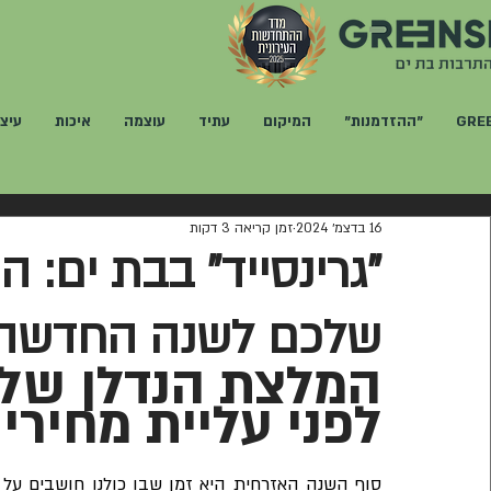
GRE
"ההזדמנות"
המיקום
עתיד
עוצמה
איכות
עיצו
16 בדצמ׳ 2024
זמן קריאה 3 דקות
"גרינסייד" בבת ים: 
שלכם לשנה החדשה
המלצת הנדלן של 
לפני עליית מחירי