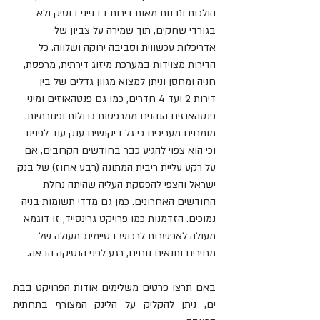
הולכות ונבנות מאות דירות בבנייני בוטיק ולא 
בגורדי שחקים, תוך שמירה על צביון של 
אדריכלות עכשווית וסביבה ירוקה ושלווה. כל 
הדירות מצוידות במערכת מיזוג דירתית, מרפסת, 
חניה ומחסן וניתן למצוא מגוון גדלים של בין 
דירות 2 ועד 4 חדרים, כמו גם פנטהאוזים ומיני 
פנטהאוזים הנהנים ממרפסות גדולות ופנורמיות.
מומחים מעריכים כי גל ביקושים ענק עוד לפנינו 
וכי הוא צפוי להגיע כבר בחודשים הקרובים, אם 
על רקע עליית ריבית המתונה (רבע אחוז) של בנק 
ישראל והצפי להפסקת העליה שהיתה נחלת 
החודשים האחרונים. כמן גם מדדי תשומות בניה 
נמוכים. הזדמנות כמו פרויקט גרינסייד, זו דוגמא 
מעולה לאפשרות לרכוש בטיימינג מעולה של 
מחירים ותנאים נוחים, רגע לפני הנסיקה הבאה.
באם תרצו פרטים משלימים אודות הפרויקט בבת 
ים, ניתן להקליק על הלינק המצורף בתחתית 