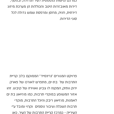
כמו גם נגישות פנטסטית לעיר הגדולה, ובנוסף, 
דירות מאובזרות היטב והכוללות הן מערכת מיזוג 
דירתית, חניה, מחסן ומרפסת שמש גדולה לכל 
סוגי הדירות.
פרויקט המגורים ״גרינסייד״ הממוקם בלב קריית 
התרבות של  בת-ים, מתפרש לאורכו של פארק 
ירוק וותיק, המקנה לו צביון ואווירה של קיבוץ. זהו 
אזור המשופע במוקדי תרבות, כמו מוזיאון בת ים 
לאמנות, מוזיאון ריבק והיכל התרבות, מוקדי 
תרבות השכלה וציבור נוספים  וקרוי ומובל ע״י 
העירייה - כמרכז קריית התרבות של העיר. כאן 