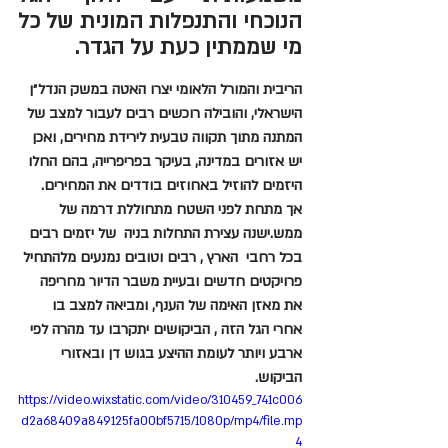
הנוכחי והתנפלות המונית של כל 
מי שממתין כעת על הגדר.
הריבית והמורל הלאומי יצרו האטה במשק הנדל״ן 
הישראלי, והובילה רוכשים רבים לעבור למצב של 
המתנה מתוך תקווה טבעית לירידת מחירים, ואכן 
יש אזורים במדינה, בעיקר בפריפרייה, בהם החלו 
היזמים להוזיל באחוזים בודדים את המחירים. 
אך מתחת לפני השטח מתחוללת דרמה של 
ממש.ישנה עצירת התחלות בניה  של יזמים רבים 
בכל רחבי  הארץ , רבים וטובים נמנעים מלהתחיל 
פרויקטים חדשים ובעיית משבר הדיור מחריפה 
את מאזן האימה של הענף, ומביאה למצב בו 
אחרי הגל הזה , הביקושים יתקרבו עד מהרה לפי 
ארבע ויותר לעומת ההיצע בגוש דן ובאזורי 
הביקוש.
https://video.wixstatic.com/video/310459_741c006
d2a68409a849125fa00bf5715/1080p/mp4/file.mp
4