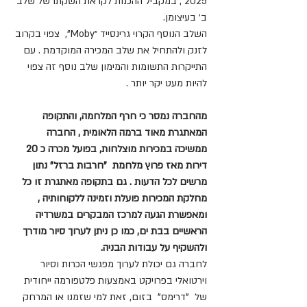
2025 , במקביל ההכנות לקראת השקתו של שלב 
ב׳ בעיצומן. 
השלב הנוסף הקרוי גרינסייד ״Moby",  צפוי בקרוב 
לזנק ולהתחיל את שלב המכירה המוקדמת . עם 
התייקרות התשומות והמימון שלב נוסף זה צפוי 
להיות מעט יקר יותר . 
מהחברה נמסר כי חרף המלחמה, והתקופה 
המאתגרת מאוד ברמה הלאומית , החברה 
ממשיכה במכירות מוצלחות, בפועל מכרה כ 20 
דירות מאז פרוץ מלחמת  "חרבות ברזל" נתון 
מרשים לכל הדעות . גם בתקופה מאתגרת זו כל 
מחלקת המכירות פועלת וזמינה ללקוחותיה , 
ומאפשרת הגעה למרכז המבקרים במשרדיה 
הראשיים בבת ים, כמו כן ניתן לערוך סיור מודרך 
ולהשקיף על עבודות הבניה. 
לחברה גם יכולת לערוך מפגשי הכרות וסיור 
וירטואלי בפרויקט באמצעות פלטפורמה ייחודית 
של  "דרימס"  בזום, זאת למי שזמנו או המרחק 