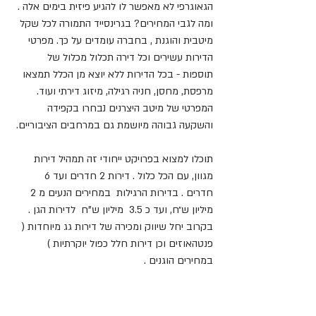
הגאוגרפי לא מאפשר לו להגיע פיזית בימים אלה .
ומה לגבי המחירים? בגרינסייד התמורה לכל שקל 
מיטבית והוגנת , בחברה עומדים על כך. מפרטי 
הדירות עשירים וכל דירה תכלול מכלול של 
תוספות - בכל הדירות ללא יוצא מן הכלל תמצאו 
מרפסת, מחסן, חניה רגילה, מיזוג דירתי ועוד. 
המפרטי של מיטב היצרנים נבחרו בקפידה 
והשקעה גבוהה מיושמת גם במרחבים הציבוריים.
תוכלו למצוא בפרויקט ייחודי זה תמהיל דירות 
מגוון, עם הכל כלול . דירות 2 חדרים ועד 6 
חדרים . בדירות הרגילות  במחירים הנעים מ 2 
מיליון ש״ח, ועד כ 3.5  מיליון ש"ח  לדירות הגן . 
בקרוב יחל שיווק ומכירה של דירות גג מיוחדות ( 
פנטהאוזים וכן דירות חלל כפול יוקרתיות ) 
במחירים הוגנים .