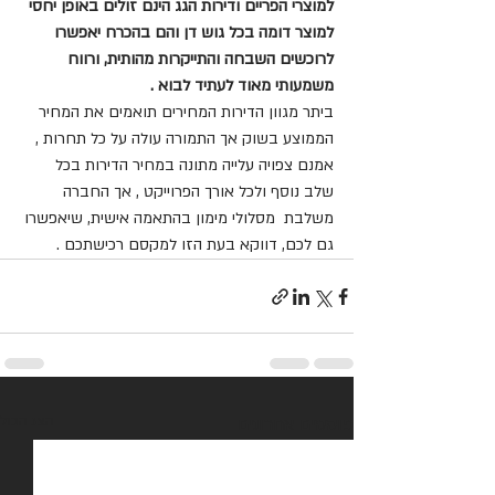
למוצרי הפריים ודירות הגג הינם זולים באופן יחסי 
למוצר דומה בכל גוש דן והם בהכרח יאפשרו 
לרוכשים השבחה והתייקרות מהותית, ורווח 
משמעותי מאוד לעתיד לבוא .
ביתר מגוון הדירות המחירים תואמים את המחיר 
הממוצע בשוק אך התמורה עולה על כל תחרות , 
אמנם צפויה עלייה מתונה במחיר הדירות בכל 
שלב נוסף ולכל אורך הפרוייקט , אך החברה 
משלבת  מסלולי מימון בהתאמה אישית, שיאפשרו 
גם לכם, דווקא בעת הזו למקסם רכישתכם .
פוסטים אחרונים
הצג הכול