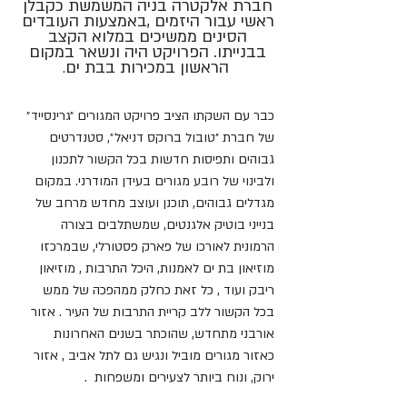
חברת אלקטרה בניה המשמשת כקבלן 
ראשי עבור היזמים ,באמצעות העובדים 
הסינים ממשיכים במלוא הקצב 
בבנייתו. הפרויקט היה ונשאר במקום 
הראשון במכירות בבת ים
.
כבר עם השקתו הציב פרויקט המגורים ״גרינסייד״ 
של חברת ״טובול ברוקס דניאל״, סטנדרטים 
גבוהים ותפיסות חדשות בכל הקשור לתכנון 
ולבינוי של רובע מגורים בעידן המודרני. במקום 
מגדלים גבוהים, תוכנן ועוצב מחדש מרחב של 
בנייני בוטיק אלגנטים, שמשתלבים בצורה 
הרמונית לאורכו של פארק פסטורלי, שבמרכזו 
מוזיאון בת ים לאמנות, היכל התרבות , מוזיאון 
ריבק ועוד , כל זאת כחלק ממהפכה של ממש 
בכל הקשור ללב קריית התרבות של העיר . אזור 
אורבני מתחדש, שהוכתר בשנים האחרונות 
כאזור מגורים מוביל ונגיש גם לתל אביב , אזור 
ירוק, ונוח ביותר לצעירים ומשפחות  .