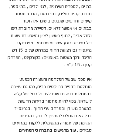
בת ים , לספריה העירונית , לגני ילדים , בתי ספר , 
חוגים, קופת חולים, בתי כנסת , מרכזי מסחר 
קיימים וחדשים שנבנים בימים אלה ועוד . 
בבת ים אי אפשר ללא ים, הטיילת מחוברת ליפו 
ולתל אביב , לחוף ראשון לציון ומאפשרת שעות 
של ספורט ורוגע אישי ומשפחתי - מפרוייקט 
גרינסייד גם רצועת החוף במרחק של כ  15 דק 
הליכה ודק' מעטות באופניים/ בקורקינט , המרחק 
קטן מ 1.5 ק"מ .
אין ספק שבשל המלחמה והעצירה הכמעט 
מוחלטת בבניית פרויקטים רבים, כמו גם עצירה 
בהתחלות בניה חדשות לצד גל גדול של עליה 
לישראל, צפוי להיות מחסור בדירות חדשות 
במערב גוש דן ובמרחב ערי החוף . בגרינסייד 
בכל זאת הוחלט להמשיך לדבוק במדיניות 
הקיימת של תמורה מקסימלית ללקוח במחירים 
סבירים . 
עוד מדגישים בחברה כי המחירים 